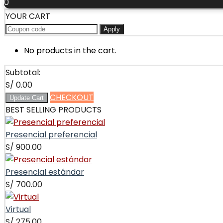
0
YOUR CART
Apply
No products in the cart.
Subtotal:
S/
0.00
CHECKOUT
Update Cart
BEST SELLING PRODUCTS
Presencial preferencial
S/
900.00
Presencial estándar
S/
700.00
Virtual
S/
275.00